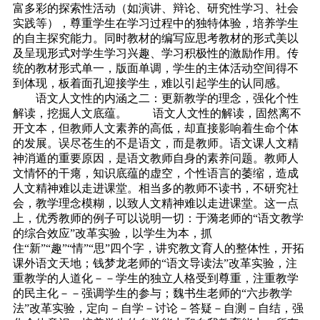
富多彩的探索性活动（如演讲、辩论、研究性学习、社会
实践等），尊重学生在学习过程中的独特体验，培养学生
的自主探究能力。同时教材的编写应思考教材的形式美以
及呈现形式对学生学习兴趣、学习积极性的激励作用。传
统的教材形式单一，版面单调，学生的主体活动空间得不
到体现，板着面孔迎接学生，难以引起学生的认同感。
语文人文性的内涵之二：更新教学的理念，强化个性
解读，挖掘人文底蕴。 语文人文性的解读，固然离不
开文本，但教师人文素养的高低，却直接影响着生命个体
的发展。误尽苍生的不是语文，而是教师。语文课人文精
神消遁的重要原因，是语文教师自身的素养问题。教师人
文情怀的干瘪，知识底蕴的虚空，个性语言的萎缩，造成
人文精神难以走进课堂。相当多的教师不读书，不研究社
会，教学理念模糊，以致人文精神难以走进课堂。这一点
上，优秀教师的例子可以说明一切：于漪老师的“语文教学
的综合效应”改革实验，以学生为本，抓
住“新”“趣”“情”“思”四个字，讲究教文育人的整体性，开拓
课外语文天地；钱梦龙老师的“语文导读法”改革实验，注
重教学的人道化－－学生的独立人格受到尊重，注重教学
的民主化－－强调学生的参与；魏书生老师的“六步教学
法”改革实验，定向－自学－讨论－答疑－自测－自结，强