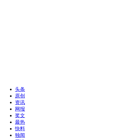
头条
原创
资讯
网报
奖文
最热
快料
独闻