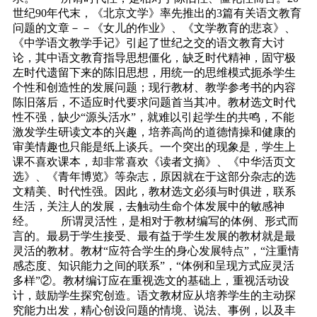
世纪90年代末，《北京文学》率先推出的3篇有关语文教育
问题的文章－－《女儿的作业》、《文学教育的悲哀》、
《中学语文教学手记》引起了世纪之交的语文教育大讨
论，其中语文教育指导思想僵化，缺乏时代精神，固守极
左时代遗留下来的陈旧思想，用统一的思维模式扼杀学生
个性和创造性的发展问题；现行教材、教学参考书的内容
陈旧落后，不适应时代要求问题首当其冲。教材选文时代
性不强，缺少“源头活水”，就难以引起学生的共鸣，不能
激发学生研读文本的兴趣，培养高尚的道德情操和健康的
审美情趣也只能是纸上谈兵。一个突出的现象是，学生上
课不喜欢课本，却非常喜欢《读者文摘》、《中华活页文
选》、《青年博览》等杂志，原因就在于这部分杂志的选
文精美、时代性强。因此，教材选文必须与时俱进，联系
生活，关注人的发展，去触动生命个体发展中的敏感神
经。 所谓灵活性，是相对于教材编写的体例、形式而
言的。最易于学生接受、最有益于学生发展的教材就是最
灵活的教材。教材“应符合学生的身心发展特点”，“注重情
感态度、知识能力之间的联系”，“体例和呈现方式应灵活
多样”②。教材编订应在重视选文的基础上，重视活动设
计，鼓励学生探究创造。语文教材应从培养学生的主动探
究能力出发，精心创设问题的情境、说法、事例，以及丰