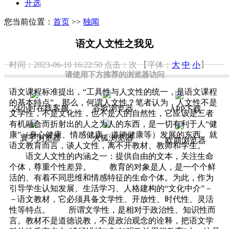
开选
您当前位置：
首页
>>
独闻
语文人文性之我见
时间：2023-06-10 16:22:50
点击：
次
【字体：
大
中
小
】
请使用下方推荐的浏览器访问
语文课程标准提出，“工具性与人文性的统一，是语文课程
的基本特点”。那么，何谓人文性？笔者认为，人文性不是
24小时在线客服
谷歌浏览器
APP下载
文学性，不是文化性，也不是人的自然性，它应该是三者
有机融合而折射出的人之为人的东西，是一切有利于人“健
康”（身心健康、情感健康、道德健康等）发展的东西。就
寰宇浏览器
火狐浏览器
欧朋浏览器
语文教育而言，谈人文性，离不开教材、教师和学生。
语文人文性的内涵之一：提供自由的文本，关注生命
个体，尊重个性差异。 教育的对象是人，是一个个鲜
活的、有着不同思维和情感特征的生命个体。为此，作为
引导学生认知发展、生活学习、人格建构的“文化中介”－
－语文教材，它必须具备文学性、开放性、时代性、灵活
性等特点。 所谓文学性，是相对于政治性、知识性而
言。教材不是道德说教，不是政治观念的诠释，把语文学