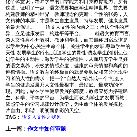
化个体意识，培养学生的自学能力和自我教育能力。所有
这些，证明了一点，语文课要构建学生精神世界，首先要
构建教师的精神世界，教师理念的更新，个性的张扬，人
文精神的丰厚，才是学生自主发展、持续发展、健康发展
的最大保证。 语文人文性的内涵之三：承认个性的差
异，立足健康发展，构建平等平台。 就语文教育而言,
谈人文性离不开教材、教师和学生，而其最终归宿应该是
以学生为中心,关注生命个体，关注学生的发展,尊重学生的
天性,发展学生的个性,启迪学生的灵性,诱发学生的悟性,促
进学生的主动性，激发学生的创造性，从而培养学生良好
的语文素养，积极的情感态度，健康的审美情趣和高尚的
道德情操。语文教育的终极目的就是要顺应和充分体现学
习者的人性的需求，把一个“自然人”培养成一个“社会人”，
学生的健康发展乃人文性最根本、最彻底、最成功的体
现。因此，站在学生健康发展的高度，教师应努力搭建民
主、科学、平等的平台，为学生而教,为学生的发展而教，
依照学生的学习规律设计教学，为生命个体的发展撑起一
片自由、和谐、明朗而多彩的天空。
TAG：
语文人文性之我见
上一篇：
作文中如何审题