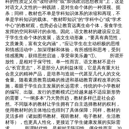
科的性质定义在“读经讲经”或“加强政治思想教育”上，这是
对语文人文性的一种践踏，是对生命个体的一种漠视、扼
杀；同样，教材也不单是学科知识体系的浓缩和再现，不
单是学科知识的载体。“教材即知识”的“学科中心”或“学术
中心”的教材观，也势必会让教育远离生命个体，蚕食学生
发挥的空间和研讨的余地。因此，语文教材的建设应立足
于学生生命个体的发展，选文生动形象，“要具有典范性，
文质兼美，富有文化内涵”，“应让学生在主动积极的思维
和情感活动中，加深理解和体验，有所感悟和思考，受到
情感熏陶，获得思想启迪，享受审美乐趣”①。 所谓开
放性，是相对于保守性、单一性而言。语文教材不是什
么“长官意志”，不是部分人的利益体现，它是具有重大社
会意义的精神产品，是培养与造就一代甚至几代人的文化
食量。随着素质教育战略的推进和基础教育课程改革的实
施，着眼于学生自主发展的长远需求，传统的中小学教材
的编写、出版、发行的垄断模式已经越来越不适应新形势
的需要，“一纲多本”乃大势所趋，教材多样已是社会必
然。不同版本的教材让学生拥有了自主选择教材的权利，
使用教材时的主体地位也得到了具体保障；同样，教材的
灵活多样（诸如图书教材、视听教材、电子教材、生活教
材等），也更具人性化，更接近了学生健康发展的实际需
求。 所谓时代性，是相对于陈旧性、僵化性而言。20